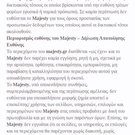
δικτυακούς τόπους οι οποίοι βρίσκονται υπό την ευθύνη τρίτων
φορέων (φυσικά ή νομικά πρόσωπα). Σε καμία περίπτωση δεν
ευθύνεται το
Majesty
για τους όρους προστασίας των
προσωπικών δεδομένων τους οποίους αυτοί οι δικτυακοί τόποι
ακολουθούν.
Περιορισμός ευθύνης του Majesty – Δήλωση Αποποίησης
Ευθύνης
Το περιεχόμενο του
majesty.gr
διατίθεται «ως έχει» και το
Majesty
δεν παρέχει καμία εγγύηση, ρητή ή μη, σχετικά με
την αρτιότητα, ορθότητα, επικαιρότητα, εμπορικότητα, μη
παραβίαση ή καταλληλότητα του περιεχομένου αυτού για
οποιαδήποτε χρήση, εφαρμογή ή σκοπό.
Το
Majesty
, υπό οποιεσδήποτε συνθήκες,
συμπεριλαμβανομένης και της περίπτωσης αμέλειας, δεν
ευθύνεται για οποιασδήποτε μορφής ζημία υποστεί ο
επισκέπτης/ χρήστης των σελίδων, υπηρεσιών, επιλογών και
περιεχομένων του
Majesty
στις οποίες προβαίνει με δική του
πρωτοβουλία και με τη γνώση των παρόντων όρων. Επίσης, το
Majesty
δεν εγγυάται ότι οι σελίδες, οι υπηρεσίες, οι επιλογές
και τα περιεχόμενα θα παρέχονται χωρίς διακοπή, χωρίς