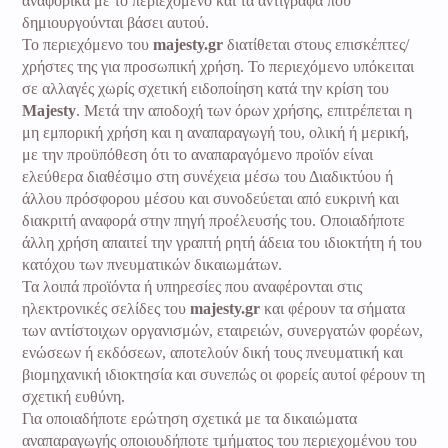
αναφορικά με το περιεχόμενο και τα αντίγραφα που
Καθαρισμός
Κερί
επιδερμική
δημιουργούνται βάσει αυτού.
Προσώπου
σύσφιξη
Το περιεχόμενο του
majesty.gr
διατίθεται στους επισκέπτες/
Υδροδερμοαπόξεση
χρήστες της για προσωπική χρήση. Το περιεχόμενο υπόκειται
Πρεσσοθεραπεία
H2,O2
σε αλλαγές χωρίς σχετική ειδοποίηση κατά την κρίση του
Majesty
. Μετά την αποδοχή των όρων χρήσης, επιτρέπεται η
(Hydrodermabrasion)
Μασαζ
μη εμπορική χρήση και η αναπαραγωγή του, ολική ή μερική,
Κυτταρίτιδας
Δερμοαπόξεση
με την προϋπόθεση ότι το αναπαραγόμενο προϊόν είναι
Cavitation
ελεύθερα διαθέσιμο στη συνέχεια μέσω του Διαδικτύου ή
GREEN PEEL® –
άλλου πρόσφορου μέσου και συνοδεύεται από ευκρινή και
PHYTOPEELING
After Birth Plan
διακριτή αναφορά στην πηγή προέλευσής του. Οποιαδήποτε
by Majesty
άλλη χρήση απαιτεί την γραπτή ρητή άδεια του ιδιοκτήτη ή του
Μεσοθεραπεία
κατόχου των πνευματικών δικαιωμάτων.
Τα λοιπά προϊόντα ή υπηρεσίες που αναφέρονται στις
ηλεκτρονικές σελίδες του
majesty.gr
και φέρουν τα σήματα
των αντίστοιχων οργανισμών, εταιρειών, συνεργατών φορέων,
ενώσεων ή εκδόσεων, αποτελούν δική τους πνευματική και
βιομηχανική ιδιοκτησία και συνεπώς οι φορείς αυτοί φέρουν τη
σχετική ευθύνη.
Για οποιαδήποτε ερώτηση σχετικά με τα δικαιώματα
αναπαραγωγής οποιουδήποτε τμήματος του περιεχομένου του