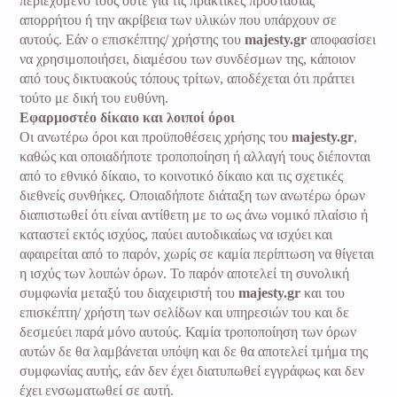
περιεχόμενο τους ούτε για τις πρακτικές προστασίας
απορρήτου ή την ακρίβεια των υλικών που υπάρχουν σε
αυτούς. Εάν ο επισκέπτης/ χρήστης του
majesty.gr
αποφασίσει
να χρησιμοποιήσει, διαμέσου των συνδέσμων της, κάποιον
από τους δικτυακούς τόπους τρίτων, αποδέχεται ότι πράττει
τούτο με δική του ευθύνη.
Εφαρμοστέο δίκαιο και λοιποί όροι
Οι ανωτέρω όροι και προϋποθέσεις χρήσης του
majesty.gr
,
καθώς και οποιαδήποτε τροποποίηση ή αλλαγή τους διέπονται
από το εθνικό δίκαιο, το κοινοτικό δίκαιο και τις σχετικές
διεθνείς συνθήκες. Οποιαδήποτε διάταξη των ανωτέρω όρων
διαπιστωθεί ότι είναι αντίθετη με το ως άνω νομικό πλαίσιο ή
καταστεί εκτός ισχύος, παύει αυτοδικαίως να ισχύει και
αφαιρείται από το παρόν, χωρίς σε καμία περίπτωση να θίγεται
η ισχύς των λοιπών όρων. Το παρόν αποτελεί τη συνολική
συμφωνία μεταξύ του διαχειριστή του
majesty.gr
και του
επισκέπτη/ χρήστη των σελίδων και υπηρεσιών του και δε
δεσμεύει παρά μόνο αυτούς. Καμία τροποποίηση των όρων
αυτών δε θα λαμβάνεται υπόψη και δε θα αποτελεί τμήμα της
συμφωνίας αυτής, εάν δεν έχει διατυπωθεί εγγράφως και δεν
έχει ενσωματωθεί σε αυτή.