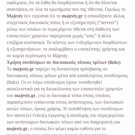
σφάλματα, ότι τα λάθη θα διορθώνονται ή ότι θα δίνονται
απαντήσεις σε όλα τα ερωτήματα που της τίθενται. Ομοίως το
Majesty
δεν εγγυάται ότι το
majesty.gr
ή οποιοδήποτε άλλος
συγγενικός δικτυακός τόπος ή οι εξυπηρετητές (“servers”)
μέσω των οποίων το περιεχόμενο τίθεται στη διάθεση των
επισκεπτών/ χρηστών παρέχονται χωρίς “ιούς” ή άλλα
επιζήμια συστατικά. Το κόστος των ενδεχόμενων διορθώσεων
ή εξυπηρετήσεων, το αναλαμβάνει ο επισκέπτης/ χρήστης και
σε καμία περίπτωση το Majesty.
Χρήση συνδέσμων σε δικτυακούς τόπους τρίτων (links)
Το
majesty.gr
παρέχει τη δυνατότητα πρόσβασης σε
δικτυακούς τόπους τρίτων μέσα από κατάλληλους συνδέσμους
(links). Οι εν λόγω σύνδεσμοι έχουν τοποθετηθεί
αποκλειστικά για τη διευκόλυνση των επισκεπτών/ χρηστών
του
majesty.gr
, ενώ οι δικτυακοί τόποι στους οποίους
παραπέμπουν υπόκεινται στους αντίστοιχους, των δικτυακών
αυτών τόπων, όρους χρήσης. Η τοποθέτηση των συνδέσμων
δεν αποτελεί ένδειξη έγκρισης ή αποδοχής του περιεχομένου
των αντίστοιχων δικτυακών τόπων από τον διαχειριστή του
majesty.gr
, ο οποίος δεν φέρει καμία ευθύνη για το