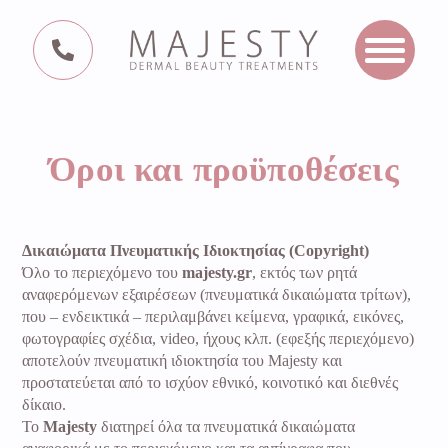
Αρχική
Όροι και προϋποθέσεις
Υπηρεσίες
Σχετικά με εμάς
Πρόσωπο
Σώμα
Αποτρίχωση
Φρ
Δικαιώματα Πνευματικής Ιδιοκτησίας (Copyright)
Βλ
Όλο το περιεχόμενο του
majesty.gr
, εκτός των ρητά
Προσφορές
αναφερόμενων εξαιρέσεων (πνευματικά δικαιώματα τρίτων),
HIFU PRO 3D Face
Κρυολιπόλυση
DIAMOND
που – ενδεικτικά – περιλαμβάνει κείμενα, γραφικά, εικόνες,
Lift
PALLADIUM
Επικοινωνία
VECTOR Body
φωτογραφίες σχέδια, video, ήχους κλπ. (εφεξής περιεχόμενο)
LASER
LED Φωτοθεραπεία
Sculptor Hi-
αποτελούν πνευματική ιδιοκτησία του Majesty και
EMT
Διοδικό Laser
προστατεύεται από το ισχύον εθνικό, κοινοτικό και διεθνές
RF Σύσφιξη
δίκαιο.
Προσώπου
RF
Κλωστή
M
Το
Majesty
διατηρεί όλα τα πνευματικά δικαιώματα
Ραδιοσυχνότητες