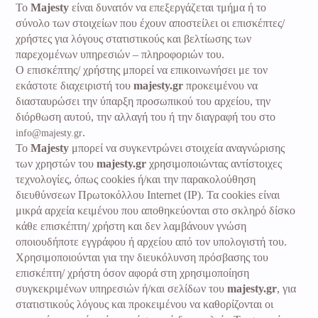
Το
Majesty
είναι δυνατόν να επεξεργάζεται τμήμα ή το
σύνολο των στοιχείων που έχουν αποστείλει οι επισκέπτες/
χρήστες για λόγους στατιστικούς και βελτίωσης των
παρεχομένων υπηρεσιών – πληροφοριών του.
Ο επισκέπτης/ χρήστης μπορεί να επικοινωνήσει με τον
εκάστοτε διαχειριστή του
majesty.gr
προκειμένου να
διασταυρώσει την ύπαρξη προσωπικού του αρχείου, την
διόρθωση αυτού, την αλλαγή του ή την διαγραφή του στο
.
info@majesty.gr
Το
Majesty
μπορεί να συγκεντρώνει στοιχεία αναγνώρισης
των χρηστών του
majesty.gr
χρησιμοποιώντας αντίστοιχες
τεχνολογίες, όπως cookies ή/και την παρακολούθηση
διευθύνσεων Πρωτοκόλλου Internet (IP). Τα cookies είναι
μικρά αρχεία κειμένου που αποθηκεύονται στο σκληρό δίσκο
κάθε επισκέπτη/ χρήστη και δεν λαμβάνουν γνώση
οποιουδήποτε εγγράφου ή αρχείου από τον υπολογιστή του.
Χρησιμοποιούνται για την διευκόλυνση πρόσβασης του
επισκέπτη/ χρήστη όσον αφορά στη χρησιμοποίηση
συγκεκριμένων υπηρεσιών ή/και σελίδων του
majesty.gr
, για
στατιστικούς λόγους και προκειμένου να καθορίζονται οι