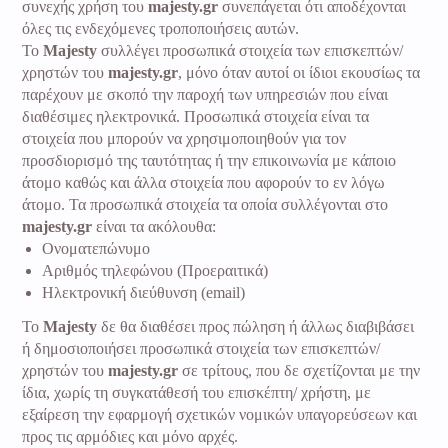
συνεχής χρήση του
majesty.gr
συνεπάγεται ότι αποδέχονται
όλες τις ενδεχόμενες τροποποιήσεις αυτών.
Το
Majesty
συλλέγει προσωπικά στοιχεία των επισκεπτών/
χρηστών του
majesty.gr
, μόνο όταν αυτοί οι ίδιοι εκουσίως τα
παρέχουν με σκοπό την παροχή των υπηρεσιών που είναι
διαθέσιμες ηλεκτρονικά. Προσωπικά στοιχεία είναι τα
στοιχεία που μπορούν να χρησιμοποιηθούν για τον
προσδιορισμό της ταυτότητας ή την επικοινωνία με κάποιο
άτομο καθώς και άλλα στοιχεία που αφορούν το εν λόγω
άτομο. Τα προσωπικά στοιχεία τα οποία συλλέγονται στο
majesty.gr
είναι τα ακόλουθα:
Ονοματεπώνυμο
Aριθμός τηλεφώνου (Προεραιτικά)
Ηλεκτρονική διεύθυνση (email)
Το
Majesty
δε θα διαθέσει προς πώληση ή άλλως διαβιβάσει
ή δημοσιοποιήσει προσωπικά στοιχεία των επισκεπτών/
χρηστών του
majesty.gr
σε τρίτους, που δε σχετίζονται με την
ίδια, χωρίς τη συγκατάθεσή του επισκέπτη/ χρήστη, με
εξαίρεση την εφαρμογή σχετικών νομικών υπαγορεύσεων και
προς τις αρμόδιες και μόνο αρχές.