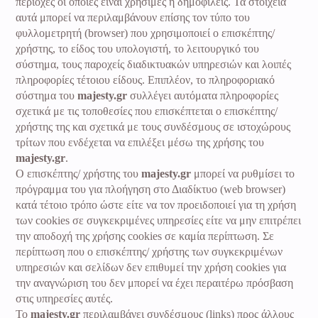
περιοχές οι οποίες είναι χρήσιμες ή δημοφιλείς. Τα στοιχεία
αυτά μπορεί να περιλαμβάνουν επίσης τον τύπο του
φυλλομετρητή (browser) που χρησιμοποιεί ο επισκέπτης/
χρήστης, το είδος του υπολογιστή, το λειτουργικό του
σύστημα, τους παροχείς διαδικτυακών υπηρεσιών και λοιπές
πληροφορίες τέτοιου είδους. Επιπλέον, το πληροφοριακό
σύστημα του
majesty.gr
συλλέγει αυτόματα πληροφορίες
σχετικά με τις τοποθεσίες που επισκέπτεται ο επισκέπτης/
χρήστης της και σχετικά με τους συνδέσμους σε ιστοχώρους
τρίτων που ενδέχεται να επιλέξει μέσω της χρήσης του
majesty.gr
.
Ο επισκέπτης/ χρήστης του
majesty.gr
μπορεί να ρυθμίσει το
πρόγραμμα του για πλοήγηση στο Διαδίκτυο (web browser)
κατά τέτοιο τρόπο ώστε είτε να τον προειδοποιεί για τη χρήση
των cookies σε συγκεκριμένες υπηρεσίες είτε να μην επιτρέπει
την αποδοχή της χρήσης cookies σε καμία περίπτωση. Σε
περίπτωση που ο επισκέπτης/ χρήστης των συγκεκριμένων
υπηρεσιών και σελίδων δεν επιθυμεί την χρήση cookies για
την αναγνώριση του δεν μπορεί να έχει περαιτέρω πρόσβαση
στις υπηρεσίες αυτές.
Το
majesty.gr
περιλαμβάνει συνδέσμους (links) προς άλλους