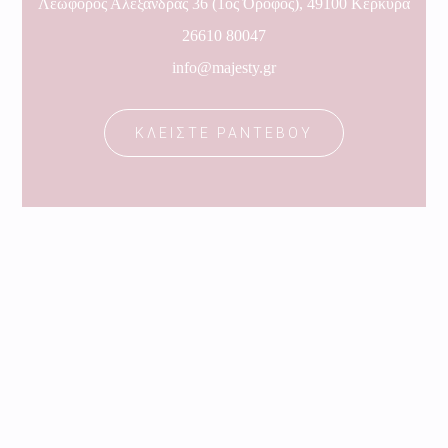
Λεωφόρος Αλεξάνδρας 36 (1ος Όροφος), 49100 Κέρκυρα
26610 80047
info@majesty.gr
ΚΛΕΙΣΤΕ ΡΑΝΤΕΒΟΥ