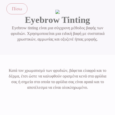
Καθαρισμός
Κερί
επιδερμική
Προσώπου
Πίσω
σύσφιξη
Υδροδερμοαπόξεση
Eyebrow Tinting
Πρεσσοθεραπεία
H2,O2
Eyebrow tinting είναι μια σύγχρονη μέθοδος βαφής των
(Hydrodermabrasion)
Μασαζ
φρυδιών. Χρησιμοποιείται μια ειδική βαφή με συστατικά
Κυτταρίτιδας
Δερμοαπόξεση
χρωστικών, αμμωνίας και οξυζενέ ήπιας μορφής.
Cavitation
GREEN PEEL® –
PHYTOPEELING
After Birth Plan
by Majesty
Μεσοθεραπεία
Κατά τον χρωματισμό των φρυδιών, βάφεται ελαφρά και το
δέρμα, έτσι ώστε να καλυφθούν ορισμένα κενά στα φρύδια
σας ή σημεία στα οποία τα φρύδια σας είναι αραιά και το
αποτέλεσμα να είναι ολοκληρωμένο.