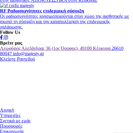
στην αισθητική, ΑΠΟΚΛΕΙΣΤΙΚΑ στην Κέρκυρα!
RF Ραδιοσυχνότητες επιδερμική σύσφιξη
Οι ραδιοσυχνότητες χρησιμοποιούνται στον χώρο της αισθητικής με
σκοπό τη σύσφιξη και την καταπολέμηση της επιδερμικής
χαλάρωσης.
Follow Us
Βρείτε μας
Λεωφόρος Αλεξάνδρας 36 (1ος Όροφος), 49100 Κέρκυρα
26610
80047
info@majesty.gr
Κλείστε Ραντεβού
Αρχική
Υπηρεσίες
Σχετικά με εμάς
Προσφορές
Επικοινωνία