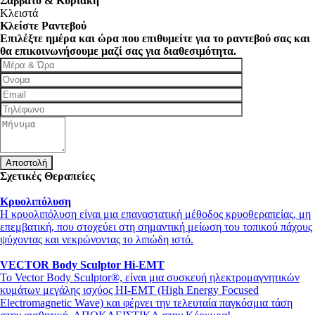
Σάββατο & Κυριακή
Κλειστά
Κλείστε Ραντεβού
Επιλέξτε ημέρα και ώρα που επιθυμείτε για το ραντεβού σας και
θα επικοινωνήσουμε μαζί σας για διαθεσιμότητα.
Σχετικές Θεραπείες
Κρυολιπόλυση
Η κρυολιπόλυση είναι μια επαναστατική μέθοδος κρυοθεραπείας, μη
επεμβατική, που στοχεύει στη σημαντική μείωση του τοπικού πάχους
ψύχοντας και νεκρώνοντας το λιπώδη ιστό.
VECTOR Body Sculptor Hi-EMT
Το Vector Body Sculptor®, είναι μια συσκευή ηλεκτρομαγνητικών
κυμάτων μεγάλης ισχύος ΗΙ-ΕΜΤ (High Energy Focused
Electromagnetic Wave) και φέρνει την τελευταία παγκόσμια τάση