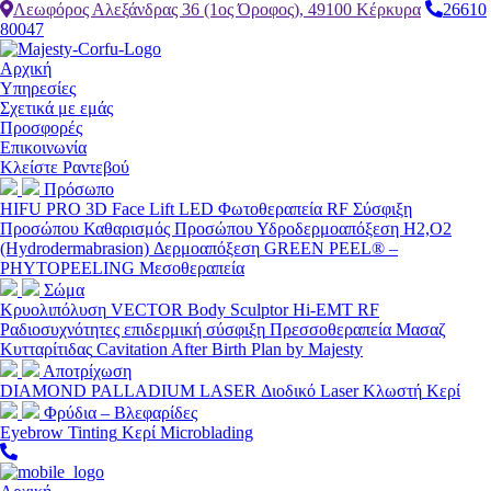
Λεωφόρος Αλεξάνδρας 36 (1ος Όροφος), 49100 Κέρκυρα
26610
80047
Αρχική
Υπηρεσίες
Σχετικά με εμάς
Προσφορές
Επικοινωνία
Κλείστε Ραντεβού
Πρόσωπο
HIFU PRO 3D Face Lift
LED Φωτοθεραπεία
RF Σύσφιξη
Προσώπου
Καθαρισμός Προσώπου
Υδροδερμοαπόξεση H2,O2
(Hydrodermabrasion)
Δερμοαπόξεση
GREEN PEEL® –
PHYTOPEELING
Μεσοθεραπεία
Σώμα
Κρυολιπόλυση
VECTOR Body Sculptor Hi-EMT
RF
Ραδιοσυχνότητες επιδερμική σύσφιξη
Πρεσσοθεραπεία
Μασαζ
Κυτταρίτιδας
Cavitation
After Birth Plan by Majesty
Αποτρίχωση
DIAMOND PALLADIUM LASER
Διοδικό Laser
Κλωστή
Κερί
Φρύδια – Βλεφαρίδες
Eyebrow Tinting
Κερί
Microblading