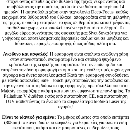
στοχεύοντας απευθείας στο θύλακα της τρίχας νεκρώνοντας και
αποβάλλοντας την οριστικά, μέσα σε ένα διάστημα περίπου 14
ημερών! Η ακτινοβολία χάρη στην τεχνολογία Deep-Focus, καθώς
εισχωρεί στο βάθος αυτό του θύλακα, απορροφάται από τη μελανίνη
της τρίχας, η οποία μετατρέπει το φως σε θερμότητα καταστρέφοντας
το θύλακα χωρίς να προκαλεί κανένα ερεθισμό στο δέρμα! Το
μεγάλο εύρος συχνότητας της συσκευής μας δίνει δυνατότητα για
γρήγορες και αποτελεσματικές θεραπείες ακόμα και σε μεγάλες και
δύσκολες περιοχές εφαρμογής όπως πόδια, πλάτη κ.α.
Ανώδυνο και ασφαλές!
Η εφαρμογή είναι απόλυτα ανώδυνη χάρη
στον επαναστατικό, ενσωματωμένο και σταθερά ψυχόμενο
κρύσταλλο της κεφαλής που προστατεύει την επιδερμίδα και
επιτρέπει την άνετη εφαρμογή ακόμα και με μεγάλες τιμές ισχύος για
σίγουρα και άνετα αποτελέσματα! Κατά την εφαρμογή συνοδεύεται
με ταινία ασφαλείας Safe – touch μεγιστοποιώντας την ασφάλεια και
την υγιεινή κατά τη διάρκεια της εφαρμογής, πρωτόκολλο που στο
Majesty εφαρμόζαμε ακόμη και πριν την εμφάνιση της πανδημίας. Το
Palladium V διαθέτει εκτός από πιστοποίηση CE, και πιστοποίηση
TÜV καθιστώντας το ένα από τα ασφαλέστερα διοδικά Laser της
αγοράς!
Είναι το ιδανικό για εμένα;
Το μήκος κύματος στο οποίο εκπέμπει
(808nm) το κάνει ιδιαίτερα ασφαλές για θεραπείες για όλα τα είδη
φωτότυπου, ακόμα και σε μαυρισμένες επιδερμίδες τους