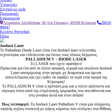
Αρχική
Υπηρεσίες
Σχετικά με εμάς
Προσφορές
Επικοινωνία
Λεωφόρος Αλεξάνδρας 36 (1ος Όροφος), 49100 Κέρκυρα
26610
80047
Κλείστε Ραντεβού
Πίσω
Διοδικό Laser
Το Palladium Diode Laser είναι ένα Διοδικό laser τελευταίας
τεχνολογίας και ενδείκνυται για όλους τους τύπους δέρματος.
PALLADIUM V – DIODE LASER
Το LASER που έχετε αγαπήσει!
Πρόκειται για ένα από τα πλέον ασφαλή, ισχυρά και ανώδυνα Διοδικά
Laser αποτρίχωσης στην αγορά, με θεαματικά και άμεσα
αποτελέσματα και έχει έρθει να ταράξει τα νερά στην αγορά της
Κέρκυρας!
To PALLADIUM V είναι η πρόταση μας και η πλέον αξιόπιστη και
σίγουρη λύση κατά της ενοχλητικής τριχοφυΐας που απευθύνεται και
στη γυναίκα αλλά και στον άνδρα!
Πως λειτουργεί:
Το διοδικό Laser Palladium V είναι μια σύγχρονη,
υψηλής ισχύος συσκευή με μήκος κύματος που εκπέμπει στα 808nm,