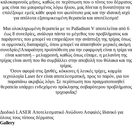
καλοκαιρινούς μήνες, καθώς σε περίπτωση που ο τόνος του δέρματος
μας είναι πιο μαυρισμένος λόγω ήλιου, μας δίνεται η δυνατότητα να
επιλέξουμε εμείς κάθε φορά τον φωτότυπο μας και την ιδανική ισχύ
για απόλυτα εξατομικευμένη θεραπεία και αποτέλεσμα!
Μια ολοκληρωμένη θεραπεία με το Palladium V αποτελείται από 6
έως 8 συνεδρίες, ανάλογα πάντα το μέγεθος του προβλήματος και
παράγοντες που μπορεί να επηρεάζουν την ανάπτυξη της τρίχας όπως
οι ορμονικές διαταραχές, όπου μπορεί να απαιτηθούν μερικές ακόμη
συνεδρίες!Απαραίτητη προϋπόθεση για την εφαρμογή είναι η τρίχα να
είναι καστανή – μελαχροινή, καθώς όπως είπαμε, η μελανίνη της
τρίχας είναι αυτή που θα συμβάλλει στην αποβολή του θύλακα και της
τρίχας.
Όσον αφορά στις ξανθές, κόκκινες ή λευκές τρίχες, καμμία
τεχνολογία Laser δεν είναι αποτελεσματική, προς το παρόν, για τον
παραπάνω ακριβώς λόγο. Σε περίπτωση που πραγματοποιηθεί
θεραπεία υπάρχει ενδεχόμενο πρόκλησης σοβαρότερου προβλήματος
τριχοφυΐας!
Διοδικό LASER
Αποτελεσματικό
Ανώδυνο
Ασφαλές
Ιδανικό για
όλους τους τύπους δέρματος
Gallery