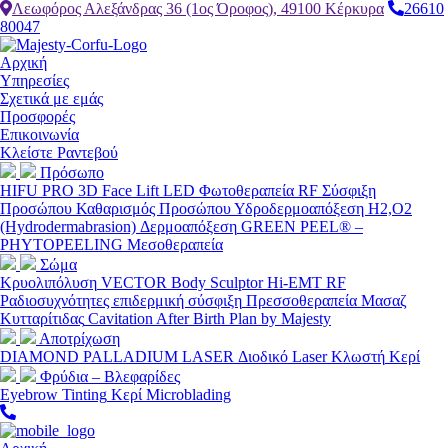
Λεωφόρος Αλεξάνδρας 36 (1ος Όροφος), 49100 Κέρκυρα
26610
80047
Αρχική
Υπηρεσίες
Σχετικά με εμάς
Προσφορές
Επικοινωνία
Κλείστε Ραντεβού
Πρόσωπο
HIFU PRO 3D Face Lift
LED Φωτοθεραπεία
RF Σύσφιξη
Προσώπου
Καθαρισμός Προσώπου
Υδροδερμοαπόξεση H2,O2
(Hydrodermabrasion)
Δερμοαπόξεση
GREEN PEEL® –
PHYTOPEELING
Μεσοθεραπεία
Σώμα
Κρυολιπόλυση
VECTOR Body Sculptor Hi-EMT
RF
Ραδιοσυχνότητες επιδερμική σύσφιξη
Πρεσσοθεραπεία
Μασαζ
Κυτταρίτιδας
Cavitation
After Birth Plan by Majesty
Αποτρίχωση
DIAMOND PALLADIUM LASER
Διοδικό Laser
Κλωστή
Κερί
Φρύδια – Βλεφαρίδες
Eyebrow Tinting
Κερί
Microblading