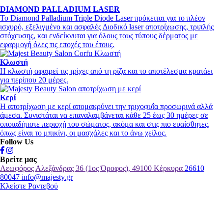
DIAMOND PALLADIUM LASER
Το Diamond Palladium Triple Diode Laser πρόκειται για το πλέον
ισχυρό, εξελιγμένο και ασφαλές Διοδικό laser αποτρίχωσης, τριπλής
στόχευσης, και ενδείκνυται για όλους τους τύπους δέρματος με
εφαρμογή όλες τις εποχές του έτους.
Κλωστή
Η κλωστή αφαιρεί τις τρίχες από τη ρίζα και το αποτέλεσμα κρατάει
για περίπου 20 μέρες.
Κερί
Η αποτρίχωση με κερί απομακρύνει την τριχοφυΐα προσωρινά αλλά
άμεσα. Συνιστάται να επαναλαμβάνεται κάθε 25 έως 30 ημέρες σε
οποιαδήποτε περιοχή του σώματος, ακόμα και στις πιο ευαίσθητες,
όπως είναι το μπικίνι, οι μασχάλες και το άνω χείλος.
Follow Us
Βρείτε μας
Λεωφόρος Αλεξάνδρας 36 (1ος Όροφος), 49100 Κέρκυρα
26610
80047
info@majesty.gr
Κλείστε Ραντεβού